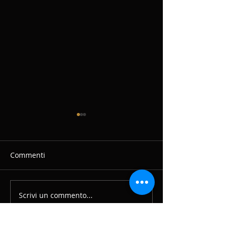
Commenti
Marzo - Aprile 
Scrivi un commento...
Cucoma Combo's NEW
ALBUM - Crash tour