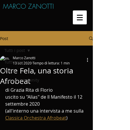
MARCO ZANOTTI
Post
Tutti i post
Marco Zanotti
Tutti i post
13 set 2020
Tempo di lettura: 1 min
Oltre Fela, una storia
Inizia
Afrobeat
La tua community
di Grazia Rita di Florio
uscito su "Alias" de Il Manifesto il 12 
settembre 2020
(all'interno una intervista a me sulla 
Classica Orchestra Afrobeat
)