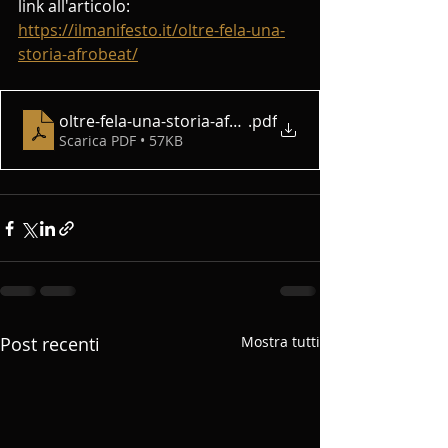
link all'articolo: 
https://ilmanifesto.it/oltre-fela-una-
storia-afrobeat/
oltre-fela-una-storia-afrobeat
.pdf
Scarica PDF • 57KB
Post recenti
Mostra tutti