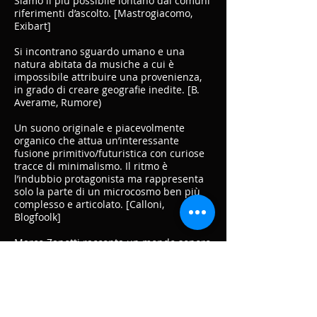
Siamo il più possibile lontano dai comuni
riferimenti d’ascolto. [Mastrogiacomo,
Exibart]
Si incontrano sguardo umano e una
natura abitata da musiche a cui è
impossibile attribuire una provenienza,
in grado di creare geografie inedite. [B.
Averame, Rumore)
Un suono originale e piacevolmente
organico che attua un’interessante
fusione primitivo/futuristica con curiose
tracce di minimalismo. Il ritmo è
l’indubbio protagonista ma rappresenta
solo la parte di un microcosmo ben più
complesso e articolato. [Calloni,
Blogfoolk]
Marco Zanotti racconta un mondo sonoro
personale fatto di curiosità (tanta), di
viaggi, di ricerche, di studi, di
sperimentazione, di avventure, di volti e
di storie. L’aspetto più emozionale è il
continuo dialogo fra le radici personali e i