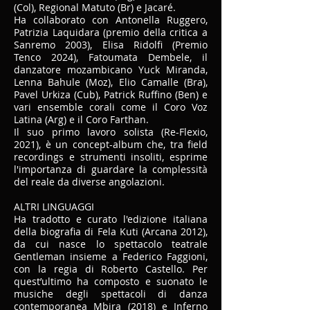
(Col), Regional Matuto (Br) e Jacaré.
Ha collaborato con Antonella Ruggero,
Patrizia Laquidara (premio della critica a
Sanremo 2003), Elisa Ridolfi (Premio
Tenco 2024), Fatoumata Dembele, il
danzatore mozambicano Yuck Miranda,
Lenna Bahule (Moz), Elio Camalle (Bra),
Pavel Urkiza (Cub), Patrick Ruffino (Ben) e
vari ensemble corali come il Coro Voz
Latina (Arg) e il Coro Farthan.
Il suo primo lavoro solista (Re-Flexio,
2021), è un concept-album che, tra field
recordings e strumenti insoliti, esprime
l'importanza di guardare la complessità
del reale da diverse angolazioni.
ALTRI LINGUAGGI
Ha tradotto e curato l'edizione italiana
della biografia di Fela Kuti (Arcana 2012),
da cui nasce lo spettacolo teatrale
Gentleman insieme a Federico Faggioni,
con la regia di Roberto Castello. Per
quest’ultimo ha composto e suonato le
musiche degli spettacoli di danza
contemporanea Mbira (2018) e Inferno