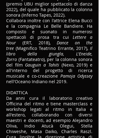
(premio UBU miglior spettacolo di danza
2022), del quale ha pubblicato la colonna
sonora (Inferno Tapes, 2022).
Collabora inoltre con l'attrice Elena Bucci
e la compagnia Le Belle Bandiere. Ha
composto e suonato in numerosi
spettacoli di prosa tra cui
Lettere a
Nour
(ERT, 2018),
Dance on the
tree
(Magnifico Teatrino Errante, 2017),
Il
libro della giungla, L'Eneide,
Zorro
(Fantateatro), per la colonna sonora
del film
Gauguin a Tahiti
(Nexo, 2019) e
all'interno del progetto di ricerca
musicale e co-creazione
Pamoja Odyssey
nell'Oceano Indiano nel 2019.
DIDATTICA
Da anni cura il laboratorio creativo
Officina del ritmo e tiene masterclass e
workshop legati al ritmo in Italia e
all'estero, collaborando con diversi
maestri e docenti, ad esempio Alejandro
Oliva, Indio Atucà Olegui, Stella
Chiweshe, Masa Daiko, Charles Raszl.
Cura linoltre la direzione artistica di