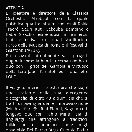
ATTIVIT À
E' ideatore e direttore della Classica
Orchestra Afrobeat, con la quale
pubblica quattro album con ospitiRokia
Traoré, Seun Kuti, Sekouba Bambino e
Baba Sissoko, esibendosi in numerosi
teatri e festival tra i quali l'Auditorium
Parco della Musica di Roma e il festival di
Glastonbury (UK).
Porta avanti attualmente vari progetti
originali come la band Cucoma Combo, il
duo con il griot del Gambia e virtuoso
della kora Jabel Kanuteh ed il quartetto
LOLO.
Il viaggio, interiore o esteriore che sia, è
una costante nella sua eterogenea
discografia di oltre 40 album, sia che si
tratti di avanguardia e improvvisazione
(Mothra モス ラ , Red Planet, Kagnara e il
longevo duo con Fabio Mina), sia di
linguaggi che attingono a tradizioni
folkloriche e popolari come negli
ensemble Del Barrio (Arg), Cumbia Poder