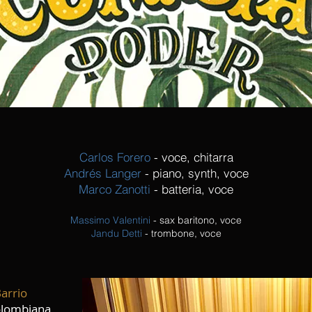
Carlos Forero
- voce, chitarra
Andrés Langer
- piano, synth, voce
Marco Zanotti
- batteria, voce
Massimo Valentini
- sax baritono, voce
Jandu Detti
- trombone, voce
arrio
colombiana