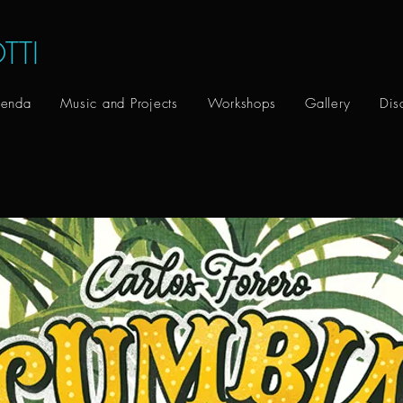
TTI
enda
Music and Projects
Workshops
Gallery
Dis