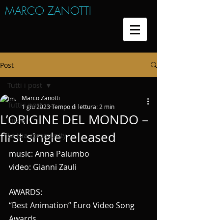
MARCO ZANOTTI
Post
Tutti i post
Marco Zanotti
Tutti i post
1 giu 2023
Tempo di lettura: 2 min
L’ORIGINE DEL MONDO –
Inizia
first single released
La tua community
music: Anna Palumbo
video: Gianni Zauli
AWARDS:
“Best Animation” Euro Video Song 
Awards