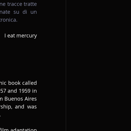
e tracce tratte 
nate su di un 
ronica.
I eat mercury
A few years ago, two Argentinean friends gifted me a science fiction comic book called 
957 and 1959 in 
m Buenos Aires 
rship, and was 
.
film adaptation