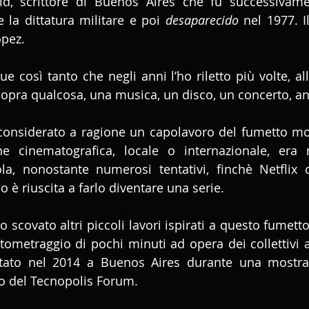
d, scrittore di Buenos Aires che fu successivamen
e la dittatura militare e poi 
desaparecido
 nel 1977. I
opez.
e così tanto che negli anni l’ho riletto più volte, all
 sopra qualcosa, una musica, un disco, un concerto, a
 considerato a ragione un capolavoro del fumetto mo
e cinematografica, locale o internazionale, era m
ola, nonostante numerosi tentativi, finchè Netflix
 è riuscita a farlo diventare una serie. 
 scovato altri piccoli lavori ispirati a questo fumetto
tometraggio di pochi minuti ad opera dei collettivi a
ntato nel 2014 a Buenos Aires durante una mostra 
rno del Tecnopolis Forum.