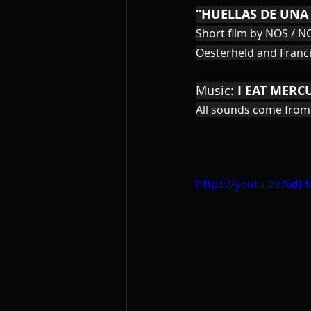
“HUELLAS DE UNA
Short film by NOS / N
Oesterheld and Franci
Music: 
I EAT MERC
All sounds come fro
https://youtu.be/6dJ-