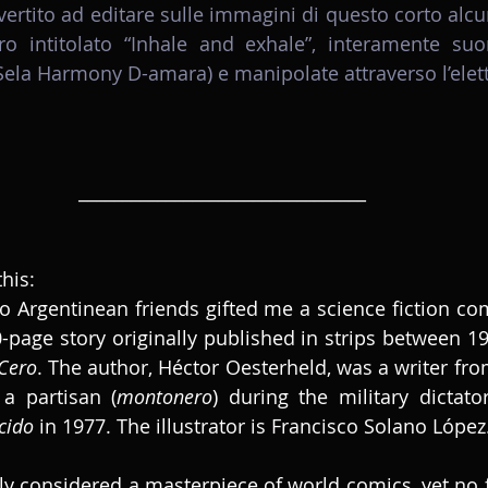
ertito ad editare sulle immagini di questo corto alcun
o intitolato “Inhale and exhale”, interamente suo
ela Harmony D-amara) e manipolate attraverso l’elett
_________________________________
this:
0-page story originally published in strips between 1
Cero
. The author, Héctor Oesterheld, was a writer fro
a partisan (
montonero
) during the military dictato
cido
 in 1977. The illustrator is Francisco Solano López
htly considered a masterpiece of world comics, yet no 