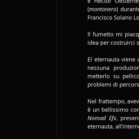
è Hector Oesterhel
(
montonero
) durant
Francisco Solano L
Il fumetto mi piacqu
idea per costruirci
El eternauta viene
nessuna produzion
metterlo su pellic
problemi di percorso
Nel frattempo, avevo
è un bellissimo cor
Nomad Efx
, prese
eternauta, all’inte