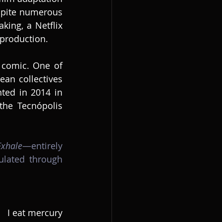
spite numerous 
ing, a Netflix 
n production.
 comic. One of 
an collectives 
ted in 2014 in 
the Tecnópolis 
Exhale
—entirely 
ated through 
I eat mercury