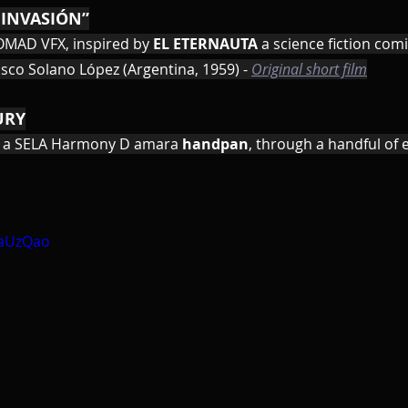
 INVASIÓN”
OMAD VFX, inspired by 
EL ETERNAUTA 
a science fiction com
sco Solano López (Argentina, 1959) - 
Original short film
URY
m a SELA Harmony D amara 
handpan
, through a handful of 
faUzQao