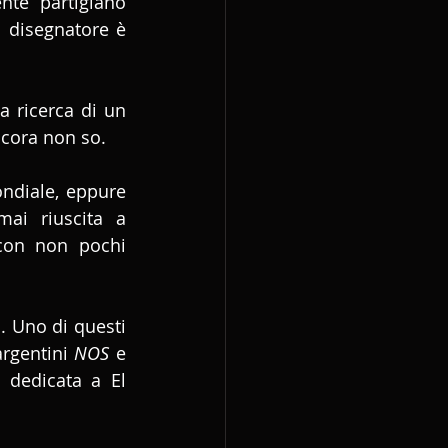
te partigiano 
l disegnatore è 
a ricerca di un 
ncora non so.
ndiale, eppure 
ai riuscita a 
 con non pochi 
. Uno di questi 
rgentini 
NOS
 e 
dedicata a El 