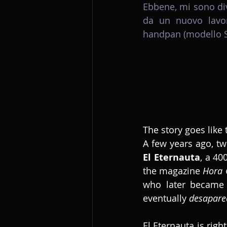
Ebbene, mi sono div
da un nuovo lavor
handpan (modello S
The story goes like 
El Eternauta
, a 40
the magazine 
Hora 
who later became 
eventually 
desapare
El Eternauta is rig