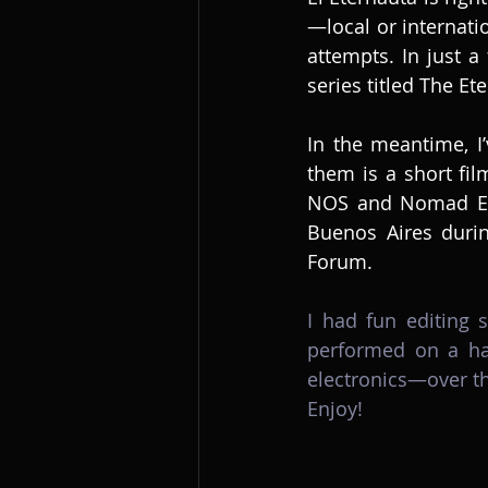
—local or internati
attempts. In just a
series titled The Et
In the meantime, I
them is a short fi
NOS and Nomad Ef
Buenos Aires durin
Forum.
I had fun editing
performed on a ha
electronics—over th
Enjoy!