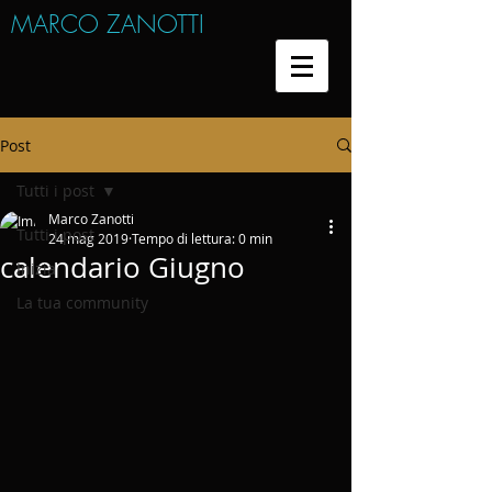
MARCO ZANOTTI
Post
Tutti i post
Marco Zanotti
Tutti i post
24 mag 2019
Tempo di lettura: 0 min
calendario Giugno
Inizia
La tua community